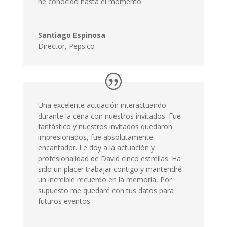
Una excelente actuación interactuando
durante la cena con nuestros invitados. Fue
fantástico y nuestros invitados quedaron
impresionados, fue absolutamente
encantador. Le doy a la actuación y
profesionalidad de David cinco estrellas. Ha
sido un placer trabajar contigo y mantendré
un increíble recuerdo en la memoria, Por
supuesto me quedaré con tus datos para
futuros eventos
Jesús Garmendia
Director de Marketing
,
Ulma
Las gestiones antes del evento perfectas. El
show fue muy bueno, de una calidad artística
excepcional y brillante en su conjunto. Sobre