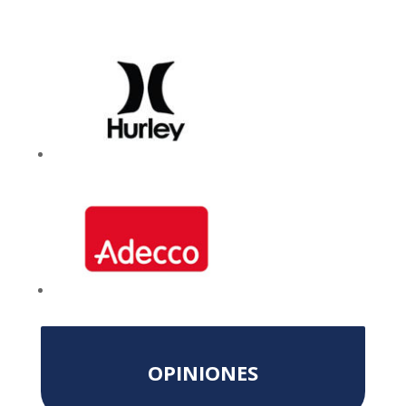
OPINIONES
Hemos trabajado con David en varias
ocasiones y el resultado ha sido muy
satisfactorio. David es tecnicamente perfecto
y muy profesional. Ha sido un placer trabajar
con él. Sus mejores cualidades: Experto,