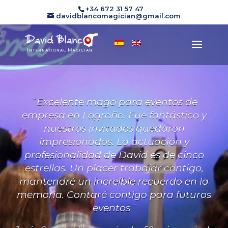
+34 672 31 57 47
davidblancomagician@gmail.com
¨Excelente mago para eventos de
empresa en Logroño. Fue fantástico y
nuestros invitados quedaron
impresionados. La actuación y
profesionalidad de David es de cinco
estrellas. Un placer trabajar contigo,
mantendré un increíble recuerdo en la
memoria. Contaré contigo para futuros
eventos¨