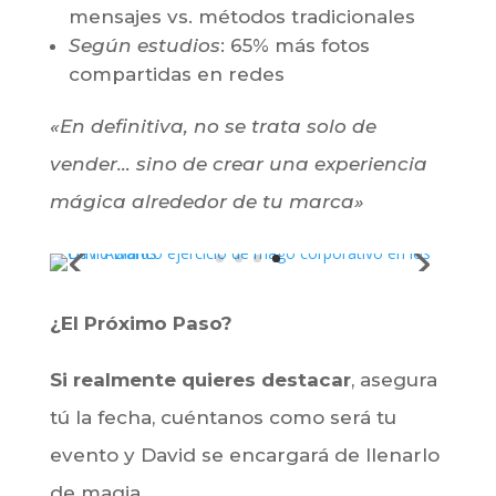
y ventas
✓
Finalmente
, crea recuerdo de marca
a largo plazo
Datos que Hablan por Sí Solos
:
Por lo general
: +50% interacciones en
stands
Como muestra
: 3x más impresión de
mensajes vs. métodos tradicionales
Según estudios
: 65% más fotos
compartidas en redes
«En definitiva, no se trata solo de
vender… sino de crear una experiencia
mágica alrededor de tu marca»