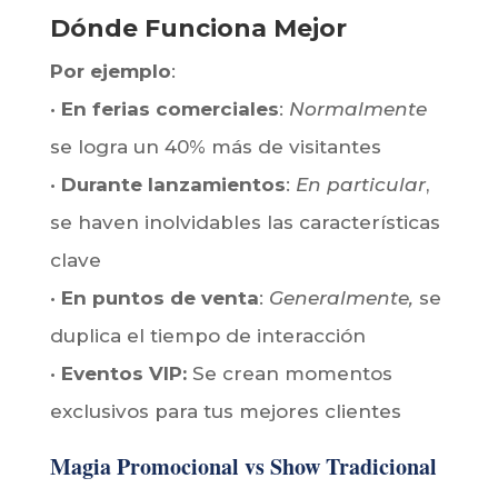
donde aparecía
una imagen del
producto en las manos de los
espectadores.
Como consecuencia
, el
producto fue más recordado.
Además
esa imagen se la llevaron a casa,
durando el recuerdo durante un 70%
más en el tiempo.
Dónde Funciona Mejor
Por ejemplo
:
•
En ferias comerciales
:
Normalmente
se logra un 40% más de visitantes
•
Durante lanzamientos
:
En particular
,
se haven inolvidables las características