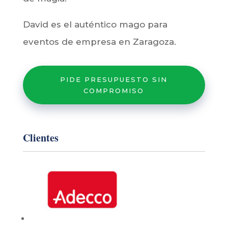
¿El Próximo Paso?
Si realmente quieres destacar
, asegura
tú la fecha, cuéntanos como será tu
evento y David se encargará de llenarlo
de magia.
David es el auténtico mago para