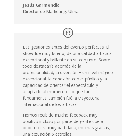
Santiago Espinosa
Director
,
Pepsico
Una excelente actuación interactuando
durante la cena con nuestros invitados. Fue
fantástico y nuestros invitados quedaron
impresionados, fue absolutamente
encantador. Le doy a la actuación y
profesionalidad de David cinco estrellas. Ha
sido un placer trabajar contigo y mantendré
un increíble recuerdo en la memoria, Por
supuesto me quedaré con tus datos para
futuros eventos
Jesús Garmendia
Director de Marketing
,
Ulma