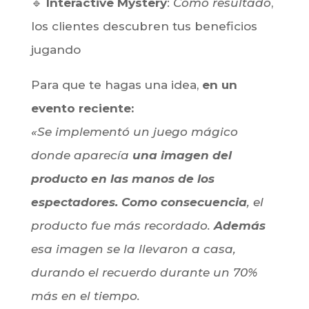
🔹
Product Placement Mágico
:
Es decir
,
tus productos aparecen, transforman o
desaparecen de formas imposibles
🔹
Branded Magic
:
En otras palabras
,
efectos 100% personalizados con tus
colores y logos
🔹
Interactive Mystery
:
Como resultado
,
los clientes descubren tus beneficios
jugando
Para que te hagas una idea,
en un
evento reciente:
«Se implementó un juego mágico