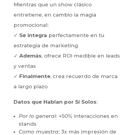
clave
•
En puntos de venta
:
Generalmente,
se
duplica el tiempo de interacción
•
Eventos VIP:
Se crean momentos
exclusivos para tus mejores clientes
Magia Promocional vs Show Tradicional
Mientras que un show clásico
entretiene, en cambio la magia
promocional:
✓
Se integra
perfectamente en tu
estrategia de marketing
✓
Además
, ofrece ROI medible en leads