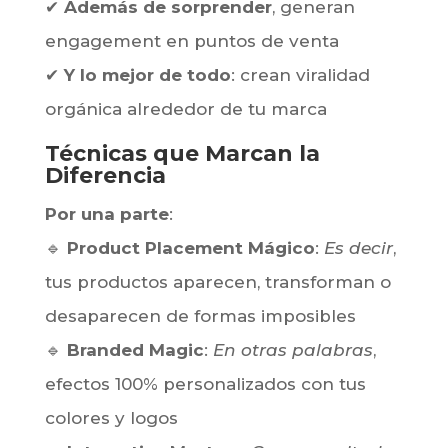
Por qué la Magia Promocional
funciona
En primer lugar
, como especialista
en
magia aplicada al marketing
, David
Blanco ha desarrollado fórmulas que:
✔
No solo captan la atención
, sino que
anclan tu mensaje en la memoria
✔
Además de sorprender
, generan
engagement en puntos de venta
✔
Y lo mejor de todo
: crean viralidad
orgánica alrededor de tu marca
Técnicas que Marcan la
Diferencia
Por una parte
: