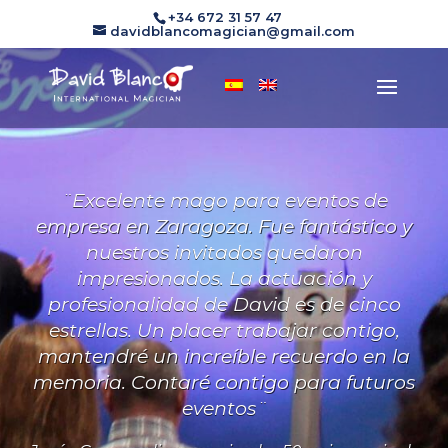
+34 672 31 57 47
davidblancomagician@gmail.com
¨Excelente mago para eventos de
empresa en Zaragoza. Fue fantástico y
nuestros invitados quedaron
impresionados. La actuación y
profesionalidad de David es de cinco
estrellas. Un placer trabajar contigo,
mantendré un increíble recuerdo en la
memoria. Contaré contigo para futuros
eventos¨