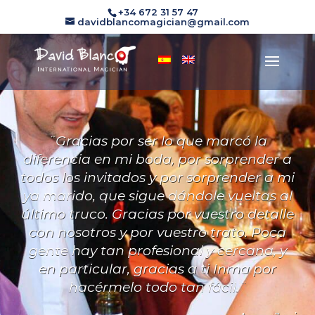
+34 672 31 57 47
davidblancomagician@gmail.com
¨Gracias por ser lo que marcó la
diferencia en mi boda, por sorprender a
todos los invitados y por sorprender a mi
ya marido, que sigue dándole vueltas al
último truco. Gracias por vuestro detalle
con nosotros y por vuestro trato. Poca
gente hay tan profesional y cercana, y
en particular, gracias a ti Inma por
hacérmelo todo tan fácil.¨