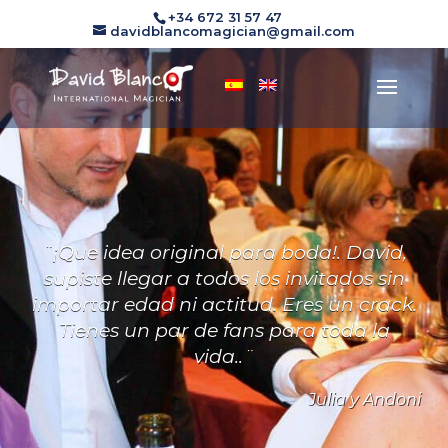
+34 672 31 57 47
davidblancomagician@gmail.com
¨¡Que idea original para boda!. David,
supiste llegar a todos los invitados sin
importar edad ni actitud. Eres un crack.
Tienes un par de fans para toda la
vida..¨
Julia y Andoni