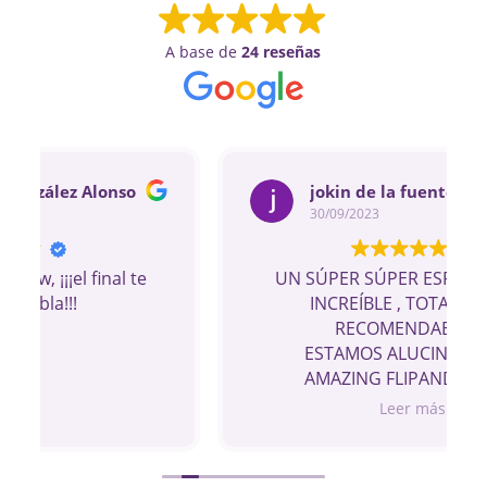
A base de
24 reseñas
jokin de la fuente
30/09/2023
UN SÚPER SÚPER ESPECTACULO ,
INCREÍBLE , TOTALMENTE
RECOMENDABLE …
ESTAMOS ALUCINANDO ❤️
AMAZING FLIPANDO ……….
Leer más
UN ESPECTÁCULO SÚPER DIFERENTE Y
TODOS Y CADA UNO DE ELLOS
INCREÍBLES