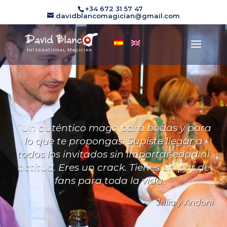
+34 672 31 57 47
davidblancomagician@gmail.com
¨Un auténtico mago para bodas y para
lo que te propongas. Supiste llegar a
todos los invitados sin importar edad ni
actitud. Eres un crack. Tienes un par de
fans para toda la vida..¨
Julia y Andoni